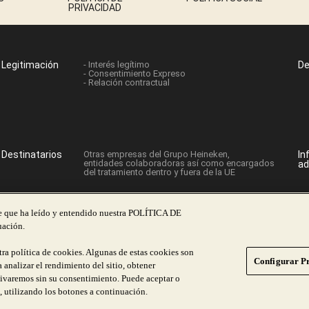
PRIVACIDAD
Legitimación
- Interés legítimo
De
- Consentimiento Expreso
- Relación contractual
Destinatarios
Otras empresas del Grupo Heineken,
In
entidades colaboradoras así como encargados
ad
del tratamiento dentro y fuera de la UE
ce que ha leído y entendido nuestra POLÍTICA DE
ación.
tra política de cookies. Algunas de estas cookies son
LADRÓN DE MANZANAS RECOMIENDA EL CONSUMO RESPONSABLE.
Configurar Pr
 analizar el rendimiento del sitio, obtener
rregulación Publicitaria de Cerveceros de España para el consumo responsable
tivaremos sin su consentimiento. Puede aceptar o
S.A.,
cial en Avenida de Andalucía nº 1, 41.007, en la ciudad de Sevilla (España) y C
s, utilizando los botones a continuación.