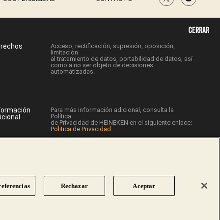
CERRAR
rechos
Acceso, rectificación, supresión, oposición,
limitación
al tratamiento de datos, portabilidad de datos, así
como a no ser objeto de decisiones
automatizadas.
formación
Para más información adicional, consulta la
Política
icional
de Privacidad de HEINEKEN en el siguiente enlace:
Politica de Privacidad
eferencias
Rechazar
Aceptar
 de cerveza, 2018. 4,5% alc./vol. Heineken España,
.I.F. A-28006013.