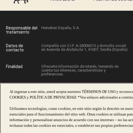
Responsable del
Heineken España, S.A.
tratamiento
Datos de
Compañía con C.I.F. A-28006013 y domcilio social
en Avenida de Andalucía 1, 41007, Sevilla (España)
contacto
Finalidad
Ofrecerte información de interés, teniendo en
cuenta tus intereses, características y
preferencias.
Al ingresar a este sitio, usted acepta nuestros TÉRMINOS DE USO y recono
COOKIES y POLÍTICA DE PRIVACIDAD. *Vea enlaces adicionales a continu
Utilizamos tecnologías, como cookies, en este sitio según lo descrito en nues
esenciales para el funcionamiento del sitio web. Otras cookies se utilizan para
LADRÓN DE MANZANAS
®
ligada al Código de Auto
información y personalizar anuncios de acuerdo con sus intereses – no las ac
con domicilio so
rechazar todas las cookies no esenciales, o establecer sus propias preferencia